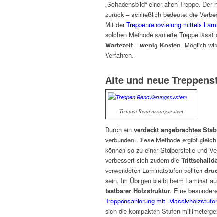
„Schadensbild“ einer alten Treppe. Der
zurück – schließlich bedeutet die Verbe
Mit der
Treppenrenovierung mittels Lam
solchen Methode sanierte Treppe lässt s
Wartezeit
–
wenig
Kosten
. Möglich wi
Verfahren.
Alte und neue Treppens
Treppen Renovierungssystem
Durch ein
verdeckt angebrachtes Stabi
verbunden. Diese Methode ergibt gleic
können so zu einer Stolperstelle und V
verbessert sich zudem die
Trittschal
verwendeten Laminatstufen sollten
druc
sein. Im Übrigen bleibt beim Laminat au
tastbarer Holzstruktur
. Eine besondere
Treppensanierung mit Massivholzstufe
sich die kompakten Stufen millimeterge