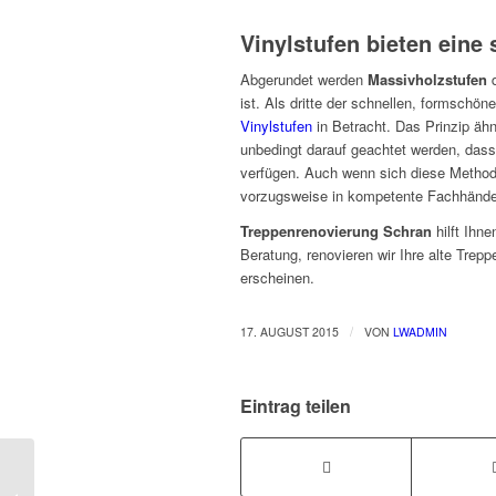
Vinylstufen bieten eine 
Abgerundet werden
Massivholzstufen
d
ist. Als dritte der schnellen, formsch
Vinylstufen
in Betracht. Das Prinzip äh
unbedingt darauf geachtet werden, dass
verfügen. Auch wenn sich diese Methode
vorzugsweise in kompetente Fachhände
Treppenrenovierung Schran
hilft Ihn
Beratung, renovieren wir Ihre alte Trep
erscheinen.
/
17. AUGUST 2015
VON
LWADMIN
Eintrag teilen