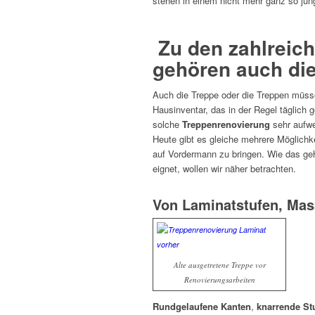
stehen in einem nicht mehr ganz so ju
Zu den zahlreic
gehören auch di
Auch die Treppe oder die Treppen müssen
Hausinventar, das in der Regel täglich 
solche
Treppenrenovierung
sehr aufwe
Heute gibt es gleiche mehrere Möglichk
auf Vordermann zu bringen. Wie das ge
eignet, wollen wir näher betrachten.
Von Laminatstufen, Mass
Alte ausgetretene Treppe vor
Renovierungsarbeiten
Rundgelaufene Kanten
,
knarrende St