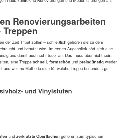
ngen Haus zahlreiche Renovierungen und Modernisierungen an.
hen Renovierungsarbeiten
e Treppen
 der Zeit Tribut zollen – schließlich gehören sie zu dem
gebraucht und benutzt wird. Im ersten Augenblick hört sich eine
ndig und damit auch sehr teuer an. Das muss aber nicht sein.
eiten, eine Treppe
schnell
,
formschön
und
preisgünstig
wieder
ht und welche Methode sich für welche Treppe besonders gut
ivholz- und Vinylstufen
ufen
und
zerkratzte Oberflächen
gehören zum typischen