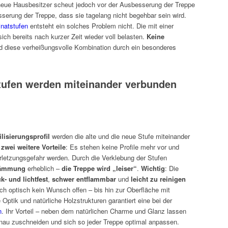
 neue Hausbesitzer scheut jedoch vor der Ausbesserung der Treppe
sserung der Treppe, dass sie tagelang nicht begehbar sein wird.
inatstufen
entsteht ein solches Problem nicht. Die mit einer
ich bereits nach kurzer Zeit wieder voll belasten.
Keine
rd diese verheißungsvolle Kombination durch ein besonderes
tufen werden miteinander verbunden
lisierungsprofil
werden die alte und die neue Stufe miteinander
h
zwei weitere Vorteile
: Es stehen keine Profile mehr vor und
erletzungsgefahr werden. Durch die Verklebung der Stufen
ldämmung
erheblich –
die Treppe wird „leiser“
.
Wichtig
: Die
k- und lichtfest
,
schwer entflammbar
und
leicht zu reinigen
ch optisch kein Wunsch offen – bis hin zur Oberfläche mit
 Optik und natürliche Holzstrukturen garantiert eine bei der
n
. Ihr Vorteil – neben dem natürlichen Charme und Glanz lassen
nau zuschneiden und sich so jeder Treppe optimal anpassen.