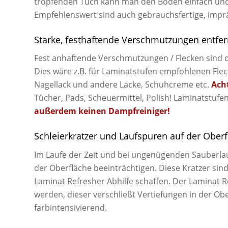
tropfenden Tuch kann man den Boden einfach un
Empfehlenswert sind auch gebrauchsfertige, impr
Starke, festhaftende Verschmutzungen entfe
Fest anhaftende Verschmutzungen / Flecken sind d
Dies wäre z.B. für Laminatstufen empfohlenen Flec
Nagellack und andere Lacke, Schuhcreme etc.
Ach
Tücher, Pads, Scheuermittel, Polish! Laminatstufen
außerdem keinen Dampfreiniger!
Schleierkratzer und Laufspuren auf der Ober
Im Laufe der Zeit und bei ungenügenden Sauberla
der Oberfläche beeinträchtigen. Diese Kratzer sind
Laminat Refresher Abhilfe schaffen. Der Laminat 
werden, dieser verschließt Vertiefungen in der Ob
farbintensivierend.