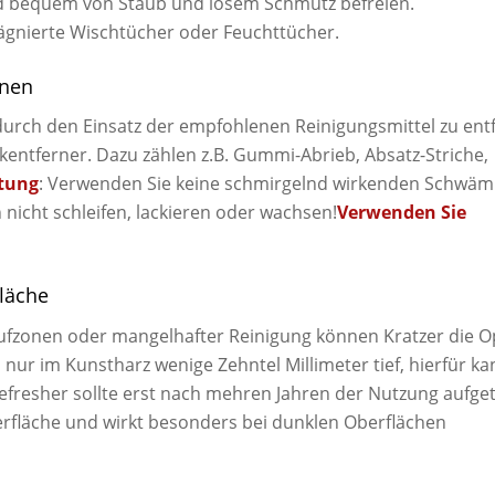
d bequem von Staub und losem Schmutz befreien.
ägnierte Wischtücher oder Feuchttücher.
rnen
urch den Einsatz der empfohlenen Reinigungsmittel zu ent
kentferner. Dazu zählen z.B. Gummi-Abrieb, Absatz-Striche,
tung
: Verwenden Sie keine schmirgelnd wirkenden Schwä
 nicht schleifen, lackieren oder wachsen!
Verwenden Sie
fläche
ufzonen oder mangelhafter Reinigung können Kratzer die O
 nur im Kunstharz wenige Zehntel Millimeter tief, hierfür ka
Refresher sollte erst nach mehren Jahren der Nutzung aufge
erfläche und wirkt besonders bei dunklen Oberflächen