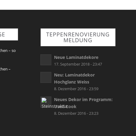
GE
TEPPENRENOVIERUNG
MELDUNG
chen – so
Neue Laminatdekore
17. September 2018 - 23:47
chen –
Neu: Laminatdekor
Hochglanz Weiss
8. Dezember 2016 - 23:59
Neues Dekor im Programm:
Used Look
8. Dezember 2016 - 23:23