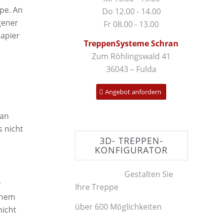
pe. An
Do 12.00 - 14.00
gener
Fr 08.00 - 13.00
papier
TreppenSysteme Schran
Zum Röhlingswald 41
36043 – Fulda
Angebot anfordern
Man
s nicht
3D- TREPPEN-
KONFIGURATOR
Gestalten Sie
r
Ihre Treppe
einem
über 600 Möglichkeiten
nicht